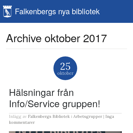
Falkenbergs
Falkenbergs nya bibliotek
nya
bibliotek
Archive oktober 2017
25
oktober
Hälsningar från
Info/Service gruppen!
Inlägg av
Falkenbergs Bibliotek
i
Arbetsgrupper
|
Inga
kommentarer